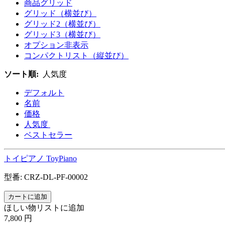
商品グリッド
グリッド（横並び）
グリッド2（横並び）
グリッド3（横並び）
オプション非表示
コンパクトリスト（縦並び）
ソート順:
人気度
デフォルト
名前
価格
人気度
ベストセラー
トイピアノ ToyPiano
型番:
CRZ-DL-PF-00002
ほしい物リストに追加
7,800
円