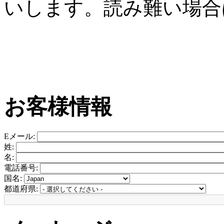
いします。読み難い場合
お客様情報
Eメール:
姓:
名:
電話番号:
国名:
都道府県: