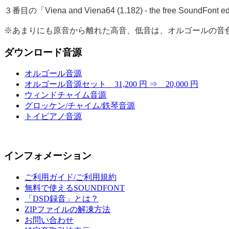
３番目の「Viena and Viena64 (1.182) - the free Soun
※あまりにも原音から離れた高音、低音は、オルゴールの音
ダウンロード音源
オルゴール音源
オルゴール音源セット 31,200 円 ⇒ 20,000 円
ウィンドチャイム音源
グロッケン/チャイム/鉄琴音源
トイピアノ音源
インフォメーション
ご利用ガイド/ご利用規約
無料で使えるSOUNDFONT
「DSD録音」とは？
ZIPファイルの解凍方法
お問い合わせ